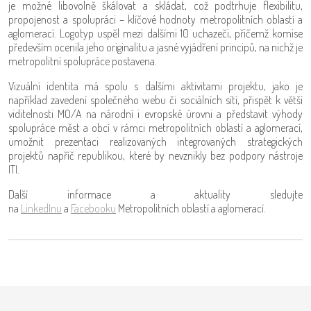
je možné libovolně škálovat a skládat, což podtrhuje flexibilitu,
propojenost a spolupráci – klíčové hodnoty metropolitních oblastí a
aglomerací. Logotyp uspěl mezi dalšími 10 uchazeči, přičemž komise
především ocenila jeho originalitu a jasné vyjádření principů, na nichž je
metropolitní spolupráce postavena.
Vizuální identita má spolu s dalšími aktivitami projektu, jako je
například zavedení společného webu či sociálních sítí, přispět k větší
viditelnosti MO/A na národní i evropské úrovni a představit výhody
spolupráce měst a obcí v rámci metropolitních oblastí a aglomerací,
umožnit prezentaci realizovaných integrovaných strategických
projektů napříč republikou, které by nevznikly bez podpory nástroje
ITI.
Další informace a aktuality sledujte
na
LinkedInu
a
Facebooku
Metropolitních oblastí a aglomerací.