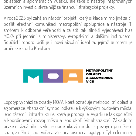
oblastech a aglomeracích v Česku, ale také o nástroji integrovaných
územních investic, skrze nějž se financují strategické projekty.
V roce 2025 byl zahájen národní projekt, který si klade mimo jiné za cíl
posílit efektivní komunikaci metropolitní spolupráce a nástroje ITI
směrem k odborné veřejnosti a zajistit tak silnější vyjednávací hlas
MO/A při jednání s ministerstvy, evropskými a dalšími institucemi.
Součástí tohoto úsilí je i nová vizuální identita, jejímž autorem je
brněnské studio Kreatura.
Logotyp vychází ze zkratky MO/A, která označuje metropolitní oblasti a
aglomerace. Abstraktní symbol odkazuje k výškovým budovám města,
jeho zázemí i infrastruktuře, která je propojuje. Vyjadřuje tak společný
a koordinovaný rozvoj města a jeho okolí (viz abstrakce). Základním
prvkem vizuálního stylu je obdélníkový modul s pevným poměrem
stran, z něhož jsou tvořena všechna písmena logotypu. Tyto elementy