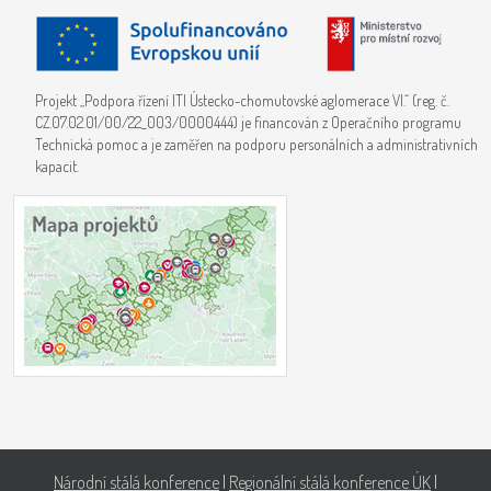
Projekt „Podpora řízení ITI Ústecko-chomutovské aglomerace VI.“ (reg. č.
CZ.07.02.01/00/22_003/0000444) je financován z Operačního programu
Technická pomoc a je zaměřen na podporu personálních a administrativních
kapacit.
Národní stálá konference
|
Regionální stálá konference ÚK
|